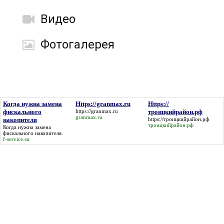
Видео
Фотогалерея
Когда нужна замена
Https://granmax.ru
Https://
фискального
https://granmax.ru
троицкийрайон.рф
granmax.ru
накопителя
https://троицкийрайон.рф
троицкийрайон.рф
Когда нужна замена
фискального накопителя
.
f-service.su