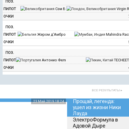
1
Сэм Бёрд
Virgin 
43
2
Жером д'Амброзио
Mahindra Rac
41
3
Антонио Феликс да Кошта
TECHEE
28
ВСЕ РЕЗУЛЬТАТЫ ▸
Прощай, легенда:
23 Май 2019 18:24
ушел из жизни Ники
Лауда
ЭлектроФормула в
16 Дек 2018 16:05
Адовой Дыре