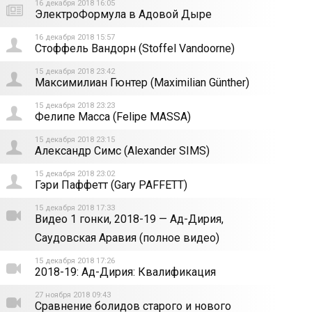
16 декабря 2018 16:05
ЭлектроФормула в Адовой Дыре
16 декабря 2018 15:57
Стоффель Вандорн (Stoffel Vandoorne)
15 декабря 2018 23:42
Максимилиан Гюнтер (Maximilian Günther)
15 декабря 2018 23:23
Фелипе Масса (Felipe MASSA)
15 декабря 2018 23:15
Александр Симс (Alexander SIMS)
15 декабря 2018 23:02
Гэри Паффетт (Gary PAFFETT)
15 декабря 2018 17:33
Видео 1 гонки, 2018-19 — Ад-Дирия,
Саудовская Аравия (полное видео)
15 декабря 2018 17:26
2018-19: Ад-Дирия: Квалификация
27 ноября 2018 09:43
Сравнение болидов старого и нового