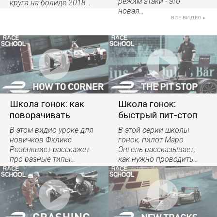
режим атаки - это
круга на болиде 2018…
новая…
ВСЕ ВИДЕО ▸
Школа гонок: как
Школа гонок:
поворачивать
быстрый пит-стоп
В этом видио уроке для
В этой серии школы
новичков Фкликс
гонок, пилот Маро
Розенквист расскажет
Энгель рассказывает,
про разные типы…
как нужно проводить…