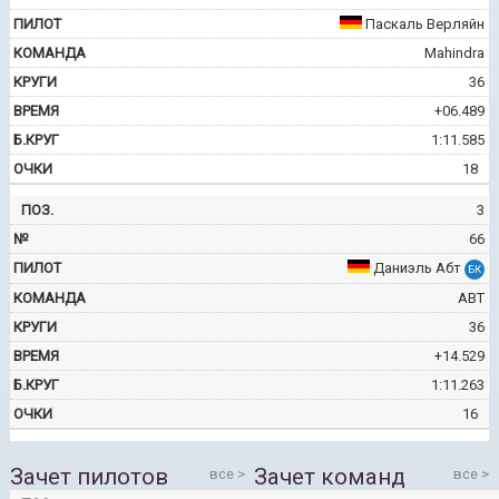
Паскаль Верляйн
Mahindra
36
+06.489
1:11.585
18
3
66
Даниэль Абт
БК
ABT
36
+14.529
1:11.263
16
Зачет пилотов
Зачет команд
все
все