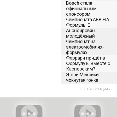
Bosch стала
6 Ноя 2018 15:07
официальным
спонсором
чемпионата ABB FIA
Формулы E
Анонсирован
9 Апр 2017 07:53
молодёжный
чемпионат на
электромобилях-
формулах
Феррари придёт в
7 Апр 2017 13:19
Формулу Е. Вместе с
Касперским?
Э-при Мексики:
2 Апр 2017 04:18
чокнутая гонка
ВСЕ ПУБЛИКАЦИИ ▸