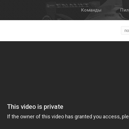
Команды
Пил
Галерея
О Формуле Е
Онлайн трансля
Формат этапа
FanBoost
Правила