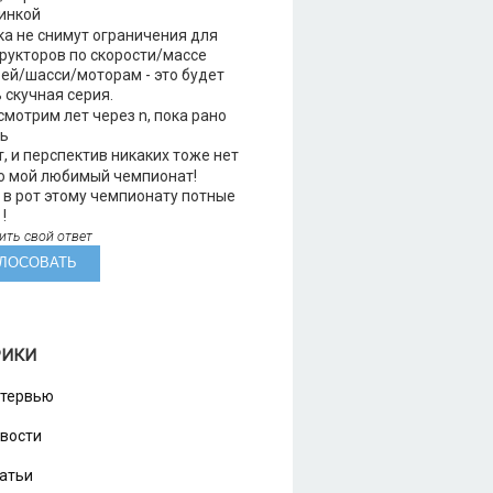
инкой
а не снимут ограничения для
рукторов по скорости/массе
ей/шасси/моторам - это будет
 скучная серия.
мотрим лет через n, пока рано
ть
, и перспектив никаких тоже нет
о мой любимый чемпионат!
в рот этому чемпионату потные
!
ить свой ответ
РИКИ
тервью
вости
атьи