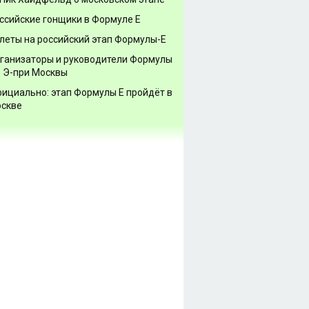
ссийские гонщики в Формуле Е
леты на российский этап Формулы-Е
ганизаторы и руководители Формулы
о Э-при Москвы
ициально: этап Формулы Е пройдёт в
скве