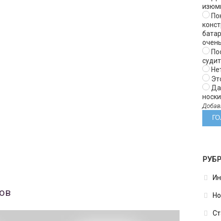
изюм
Пок
конст
батар
очень
Пос
суди
Нет
Эт
Да 
носки 
Добав
РУБ
Ин
пов
Но
Ст