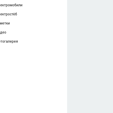
ектромобили
ектростёб
метки
идео
тогалерея