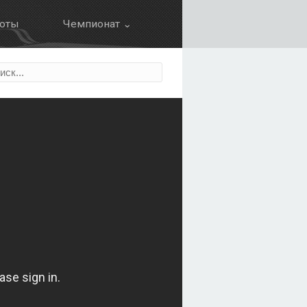
оты
Чемпионат ⌄
Календарь
ция
Результаты
Зачет пилотов
Зачет команд
Болид