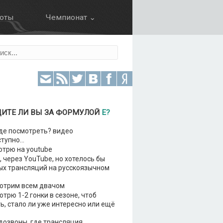
оты
Чемпионат ⌄
Календарь
ция
Результаты
Зачет пилотов
Зачет команд
ДИТЕ ЛИ ВЫ ЗА ФОРМУЛОЙ
Е?
Болид
де посмотреть? видео
тупно...
трю на youtube
 через YouTube, но хотелось бы
ых трансляций на русскоязычном
отрим всем двачом
трю 1-2 гонки в сезоне, чтоб
ь, стало ли уже интересно или ещё
озвоны, где трансляция