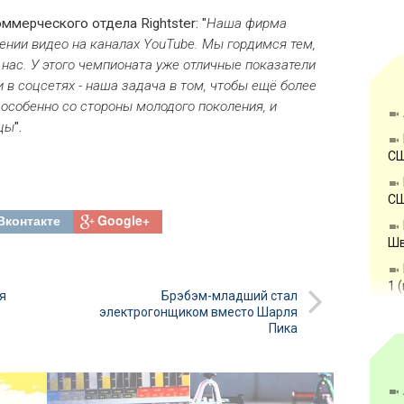
ммерческого отдела Rightster: "
Наша фирма
ении видео на каналах YouTube. Мы гордимся тем,
нас. У этого чемпионата уже отличные показатели
 в соцсетях - наша задача в том, чтобы ещё более
 особенно со стороны молодого поколения, и
яцы
".
СШ
СШ
Вконтакте
Google+
Шв
1 
я
Брэбэм-младший стал
электрогонщиком вместо Шарля
Пика