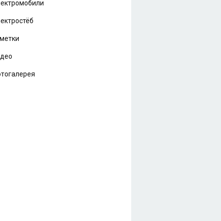
ектромобили
ектростёб
метки
идео
тогалерея