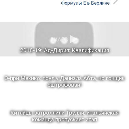
Формулы Е в Берлине
2018-19: Ад-Дирия: Квалификация
Э-при Мехико: поул у Даниэла Абта, но гонщик
оштрафован!
Китайцы затроллили Трулли: итальянская
команда пропускает этап