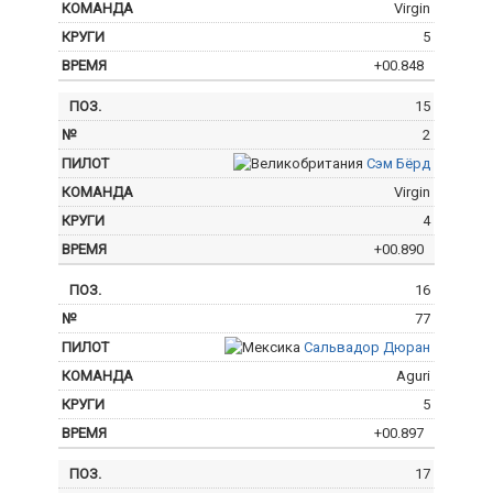
Virgin
5
+00.848
15
2
Сэм Бёрд
Virgin
4
+00.890
16
77
Сальвадор Дюран
Aguri
5
+00.897
17