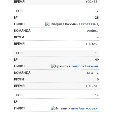
+00.485
12
28
Скотт Спид
Andretti
4
+00.549
13
99
Нельсон Пике-мл.
NEXTEV
6
+00.763
14
3
Хайме Альгерсуари