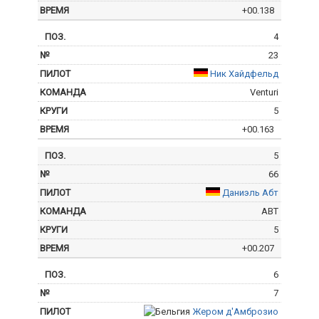
+00.138
4
23
Ник Хайдфельд
Venturi
5
+00.163
5
66
Даниэль Абт
ABT
5
+00.207
6
7
Жером д'Амброзио