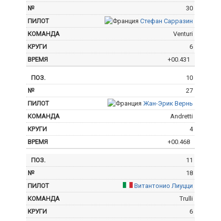
30
Стефан Сарразин
Venturi
6
+00.431
10
27
Жан-Эрик Вернь
Andretti
4
+00.468
11
18
Витантонио Лиуцци
Trulli
6