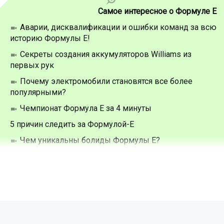
Самое интересное о Формуле Е
Аварии, дисквалификации и ошибки команд за всю
историю Формулы Е!
Секреты создания аккумуляторов Williams из
первых рук
Почему электромобили становятся все более
популярными?
Чемпионат Формула Е за 4 минуты
5 причин следить за Формулой-Е
Чем уникальны болиды Формулы Е?
Как работает машина Формулы Е
Второй сезон Формулы Е: главные новинки в 2015-
2016 году
Всё о Формуле Е для новичков
Формула Е станет мощнее, и другие анонсы сезона