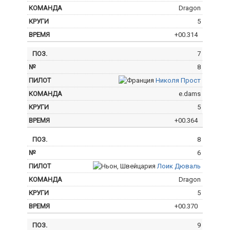
Dragon
5
+00.314
7
8
Николя Прост
e.dams
5
+00.364
8
6
Лоик Дюваль
Dragon
5
+00.370
9