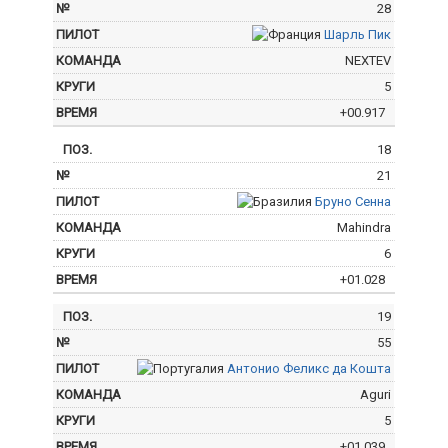
28
Шарль Пик
NEXTEV
5
+00.917
18
21
Бруно Сенна
Mahindra
6
+01.028
19
55
Антонио Феликс да Кошта
Aguri
5
+01.039