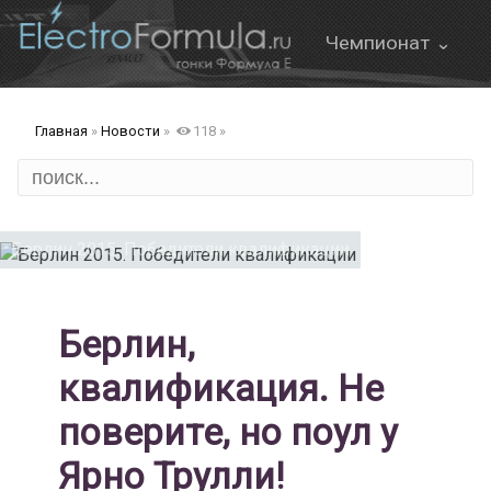
Чемпионат ⌄
О Формуле Е
Главная
»
Новости
»
118
»
Онлайн трансляция
Формат этапа
FanBoost
Берлин 2015. Победители квалификации
Правила
Берлин,
квалификация. Не
ов
поверите, но поул у
д
Ярно Трулли!