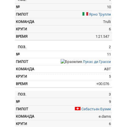
10
Ярно Трулли
Trulli
6
1:21.547
2
11
Лукас ди Грасси
ABT
5
+00.076
3
9
Себастьен Буэми
e.dams
6