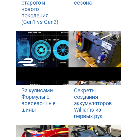
старого и
сезона
нового
поколения
(Gen1 vs Gen2)
За кулисами
Секреты
Формулы Е:
создания
всесезонные
аккумуляторов
шины
Williams из
первых рук