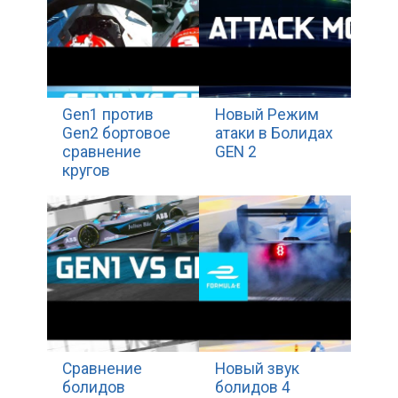
Gen1 против
Новый Режим
Gen2 бортовое
атаки в Болидах
сравнение
GEN 2
кругов
Сравнение
Новый звук
болидов
болидов 4