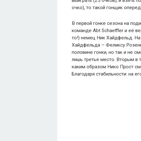
выиграть (25 очков), и взять п
очко), то такой гонщик оперед
В первой гонке сезона на под
команде Abt Schaeffler и её в
то!) немец Ник Хайдфельд. На
Хайдфельда – Феликсу Розенк
половине гонки, но так и не с
лишь третье место. Вторым в то
каким образом Нико Прост см
Благодаря стабильности: на ег