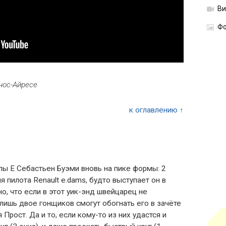
В
Фо
нос-Айресе
к оглавлению ↑
 Е Себастьен Буэми вновь на пике формы: 2
 пилота Renault e.dams, будто выступает он в
но, что если в этот уик-энд швейцарец не
 лишь двое гонщиков смогут обогнать его в зачёте
 Прост. Да и то, если кому-то из них удастся и