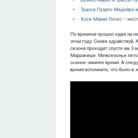
Буэнос-Айрес и трасса Пу
Трасса Пуэрто-Мадейро в
Хосе Мария Лопес – мест
По времени прошло едва ли не
этом году. Снова здравствуй,
А
сезона проходит спустя аж 3 
Марракеше. Межсезонье летом
осенне-зимнее время. А след
время вспомнить, что было в 