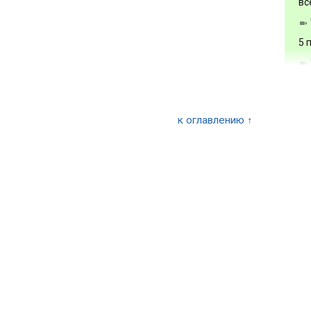
вс
5 
Вт
но
к оглавлению ↑
Вс
Фо
ан
Фо
че
Тр
ин
Оп
Фо
За
гл