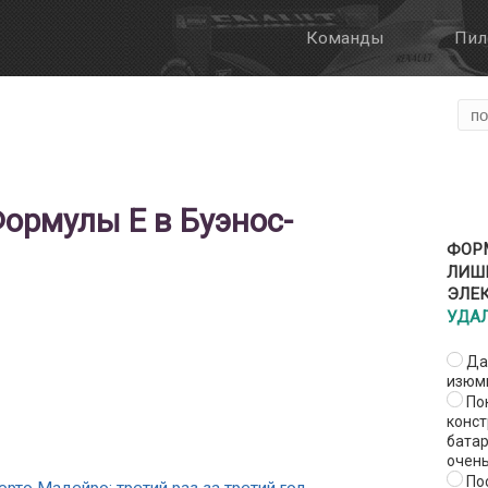
Команды
Пил
Галерея
О Формуле Е
Онлайн трансля
Формат этапа
FanBoost
ормулы Е в Буэнос-
Правила
ФОРМ
ЛИШ
ЭЛЕ
УДА
Да,
изюм
Пок
конст
батар
очень
Пос