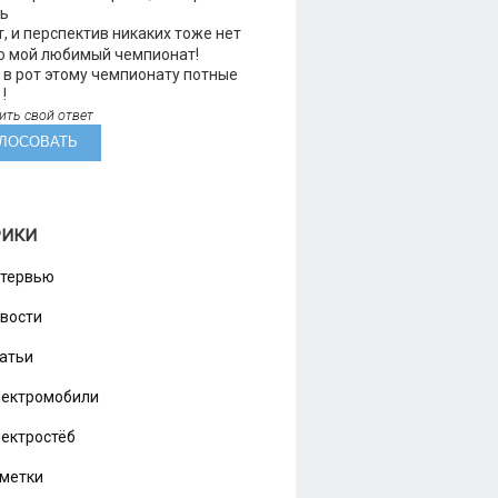
ть
, и перспектив никаких тоже нет
о мой любимый чемпионат!
в рот этому чемпионату потные
!
ить свой ответ
РИКИ
тервью
вости
атьи
ектромобили
ектростёб
метки