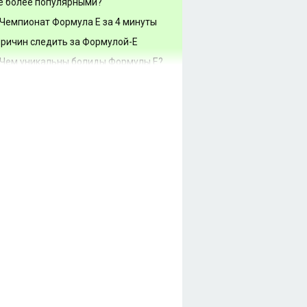
е более популярными?
Чемпионат Формула Е за 4 минуты
причин следить за Формулой-Е
Чем уникальны болиды Формулы Е?
Как работает машина Формулы Е
орой сезон Формулы Е: главные
винки в 2015-2016 году
ё о Формуле Е для новичков
рмула Е станет мощнее, и другие
онсы сезона 2015/16
рмула Е зажжёт в Москве! 9й этап
мпионата пройдёт 6 июня
ансляция гонок Формулы Е по
тернету в прямом эфире
убликованы будущие характеристики
рмулы Е
ряжаем болиды Формулы Е:
ицерин, водоросли и ноль