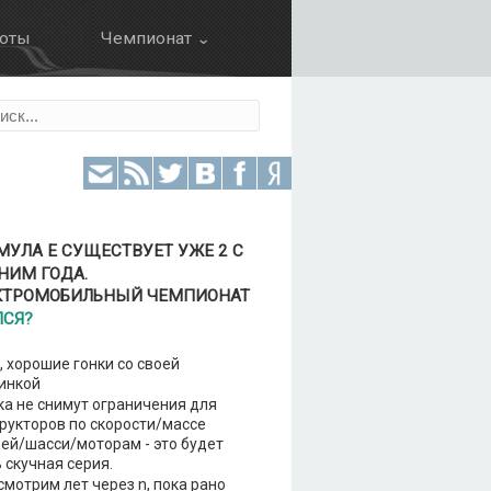
оты
Чемпионат ⌄
Календарь
ция
Результаты
Зачет пилотов
Зачет команд
Болид
УЛА Е СУЩЕСТВУЕТ УЖЕ 2 С
НИМ ГОДА.
КТРОМОБИЛЬНЫЙ ЧЕМПИОНАТ
ЛСЯ?
 хорошие гонки со своей
инкой
а не снимут ограничения для
рукторов по скорости/массе
ей/шасси/моторам - это будет
 скучная серия.
мотрим лет через n, пока рано