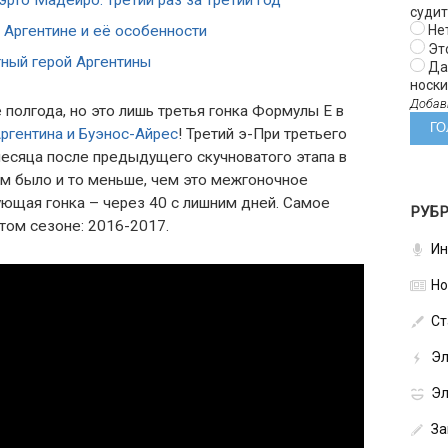
эрто Мадейро: третий раз за третий год
суди
 Аргентине и её особенности
Нет
Эт
ный герой Аргентины
Да 
носки 
Добав
 полгода, но это лишь третья гонка Формулы Е в
ргентина и Буэнос-Айрес
! Третий э-При третьего
месяца после предыдущего скучноватого этапа в
 было и то меньше, чем это межгоночное
ующая гонка – через 40 с лишним дней. Самое
РУБ
этом сезоне: 2016-2017.
Ин
Но
Ст
Эл
Эл
За