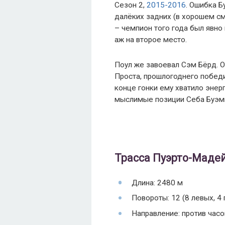
Сезон 2,
2015-2016
. Ошибка Б
далёких задних (в хорошем см
– чемпион того года был явно 
аж на второе место.
Поул же завоевал Сэм Бёрд. О
Проста, прошлогоднего победит
конце гонки ему хватило энер
мыслимые позиции Себа Буэм
Трасса Пуэрто-Мадей
Длина: 2480 м
Повороты: 12 (8 левых, 4
Направление: против часо