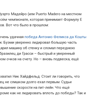
Пуэрто Мадейро (или Puerto Madero на местном
всём чемпионате, которая принимает Формулу Е
нов. Вот что было в прошлом:
 очень удачная
победа Антонио Феликса да Кошты
так: Буэми уверенно лидировал большую часть
ударил машину об стенку и сломал переднюю
бразилец ди Грасси – быстрый и уверенный
ом очков на счету. Но – вновь подвеска, ещё
ватил Ник Хайдфельд. Стоит ли говорить, что
ец не слишком долго ехал первым. Судьи
евышение скорости на пит-лейн. Что ещё
кроме как не лидировать вплоть до победы? Так и