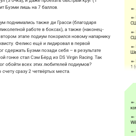
оул (3 очка), и даже проехать быстрый круг (1
ит Буэми лишь на 7 баллов.
иум поднимались также ди Грасси (благодаря
СШ
еликолепной работе в боксах), а также (наконец-
 втором этапе подиум покорился новому напарнику
СШ
висту. Феликс ещё и лидировал в первой
мог сдержать Буэми позади себя – в результате
Шв
й гонке стал Сэм Бёрд из DS Virgin Racing. Так
ог обойти всех этих любителей подиумов?
1 
о счету сразу 2 четвёртых места.
ко
Wi