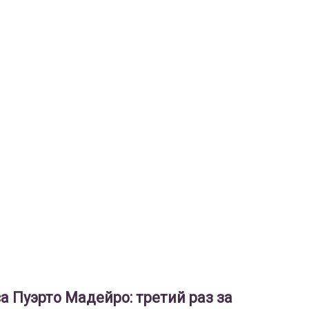
за
Кт
го
Ме
Те
ро
Ср
др
Су
Уч
го
а Пуэрто Мадейро: третий раз за