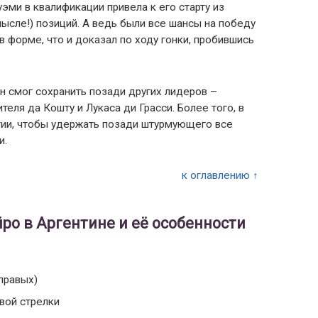
уэми в квалификации привела к его старту из
ысле!) позиций. А ведь были все шансы на победу
в форме, что и доказал по ходу гонки, пробившись
н смог сохранить позади других лидеров –
еля да Кошту и Лукаса ди Грасси. Более того, в
гии, чтобы удержать позади штурмующего все
и.
к оглавлению ↑
ро в Аргентине и её особенности
 правых)
вой стрелки