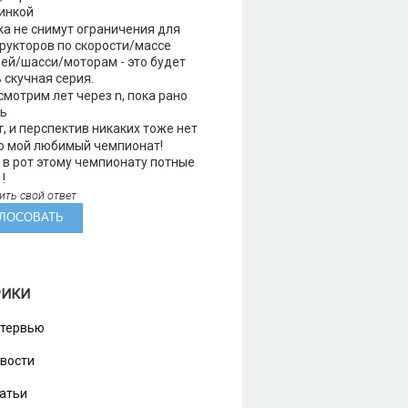
инкой
а не снимут ограничения для
рукторов по скорости/массе
ей/шасси/моторам - это будет
 скучная серия.
мотрим лет через n, пока рано
ть
, и перспектив никаких тоже нет
о мой любимый чемпионат!
в рот этому чемпионату потные
!
ить свой ответ
РИКИ
тервью
вости
атьи