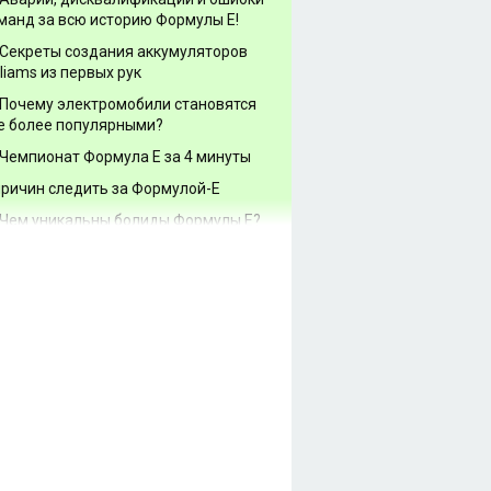
манд за всю историю Формулы Е!
Секреты создания аккумуляторов
lliams из первых рук
Почему электромобили становятся
е более популярными?
Чемпионат Формула Е за 4 минуты
причин следить за Формулой-Е
Чем уникальны болиды Формулы Е?
Как работает машина Формулы Е
орой сезон Формулы Е: главные
винки в 2015-2016 году
ё о Формуле Е для новичков
рмула Е станет мощнее, и другие
онсы сезона 2015/16
рмула Е зажжёт в Москве! 9й этап
мпионата пройдёт 6 июня
ансляция гонок Формулы Е по