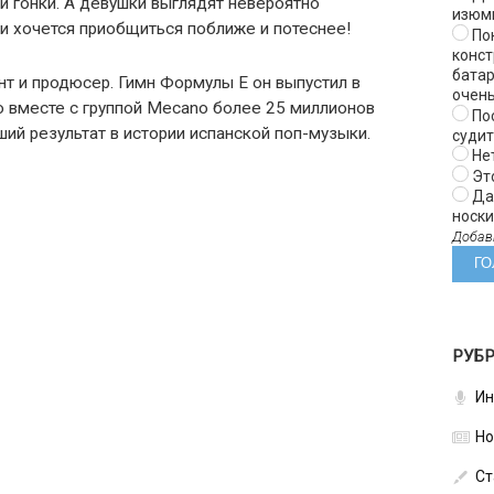
ми гонки. А девушки выглядят невероятно
изюм
 и хочется приобщиться поближе и потеснее!
Пок
конст
батар
нт и продюсер. Гимн Формулы Е он выпустил в
очень
чо вместе с группой Mecano более 25 миллионов
Пос
ший результат в истории испанской поп-музыки.
суди
Нет
Эт
Да 
носки 
Добав
РУБ
Ин
Но
Ст