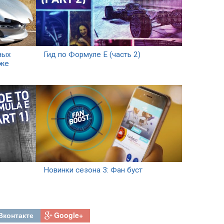
ных
Гид по Формуле Е (часть 2)
иже
Новинки сезона 3: Фан буст
Вконтакте
Google+