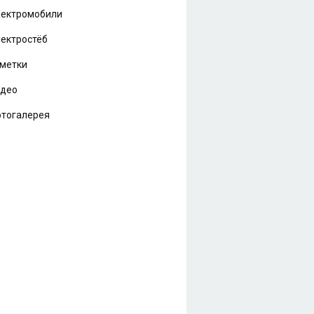
ектромобили
ектростёб
метки
идео
тогалерея