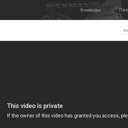
Команды
Пил
Галерея
О Формуле Е
Онлайн трансля
Формат этапа
FanBoost
Правила