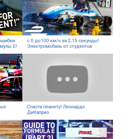
ин
Оп
Фо
За
гл
за
 ошибки
с 0 до100 км/ч за 2,15 секунды!
Кт
мулы Е!
Электромобиль от студентов
го
Ме
Те
ро
Ср
др
Су
ных
Спасти планету! Леонардо
Уч
ДиКаприо
го