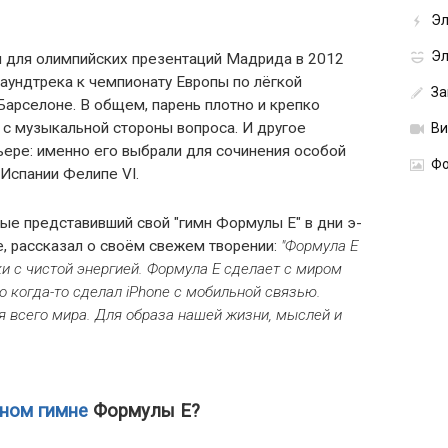
Эл
Эл
ен для олимпийских презентаций Мадрида в 2012
саундтрека к чемпионату Европы по лёгкой
За
 Барселоне. В общем, парень плотно и крепко
и с музыкальной стороны вопроса. И другое
В
ьере: именно его выбрали для сочинения особой
Фо
Испании Фелипе VI.
ые представивший свой "гимн Формулы Е" в дни э-
е, рассказал о своём свежем творении:
"Формула Е
ки с чистой энергией. Формула Е сделает с миром
о когда-то сделал iPhone с мобильной связью.
я всего мира. Для образа нашей жизни, мыслей и
ном гимне
Формулы Е?