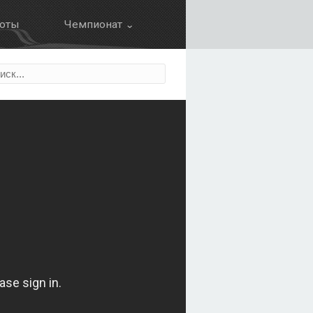
оты
Чемпионат ⌄
Календарь
ция
Результаты
Зачет пилотов
Зачет команд
Болид