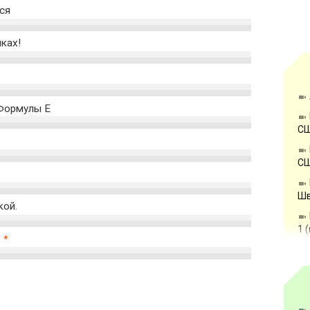
ся
ках!
 Формулы Е
СШ
СШ
Шв
кой.
1 
х
*