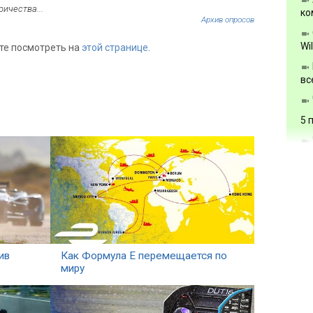
ичества...
ко
Архив опросов
Wi
те посмотреть на
этой странице
.
вс
5 
Вт
но
Вс
Фо
ан
ив
Как Формула Е перемещается по
миру
Фо
че
Тр