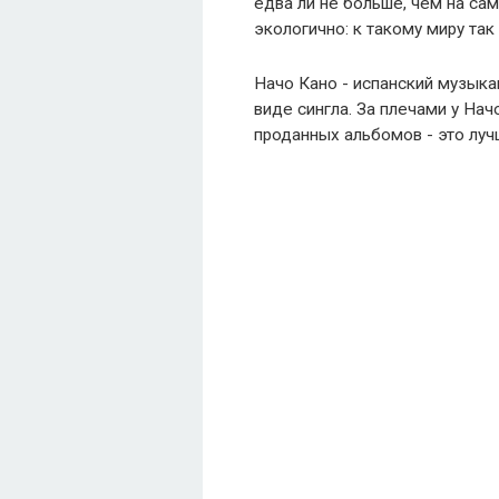
едва ли не больше, чем на са
экологично: к такому миру так
Начо Кано - испанский музыка
виде сингла. За плечами у На
проданных альбомов - это луч