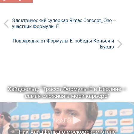
Электрический суперкар Rimac Concept_One —
участник Формулы Е
Подзарядка от Формулы Е: победы Конвея и
Бурдэ
Хайдфельд: "Трасса Формулы Е в Берлине –
самая сложная в моей карьере"
Ник Хайдфельд о московском этапе