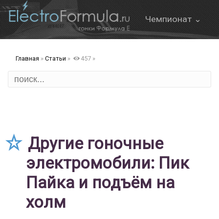
Чемпионат ⌄
О Формуле Е
Главная
»
Статьи
»
457
»
Онлайн трансляция
Формат этапа
FanBoost
Правила
Другие гоночные
электромобили: Пик
Пайка и подъём на
ов
холм
д