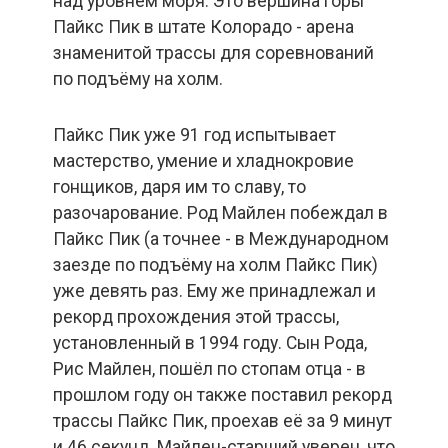
над уровнем моря. Это вершина горы
Пайкс Пик в штате Колорадо - арена
знаменитой трассы для соревнований
по подъёму на холм.
Пайкс Пик уже 91 год испытывает
мастерство, умение и хладнокровие
гонщиков, даря им то славу, то
разочарование. Род Майлен побеждал в
Пайкс Пик (а точнее - в Международном
заезде по подъёму на холм Пайкс Пик)
уже девять раз. Ему же принадлежал и
рекорд прохождения этой трассы,
установленный в 1994 году. Сын Рода,
Рис Майлен, пошёл по стопам отца - в
прошлом году он также поставил рекорд
трассы Пайкс Пик, проехав её за 9 минут
и 46 секунд. Майлен-старший уверен, что