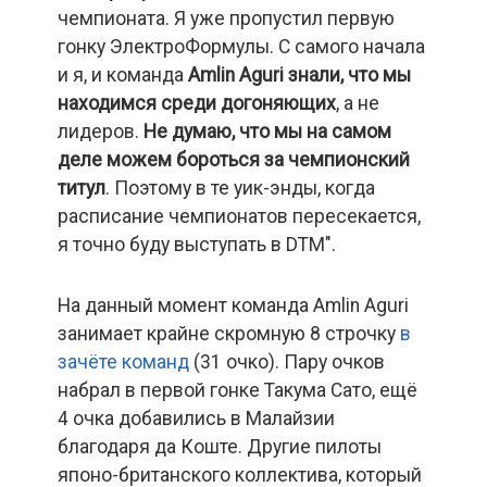
чемпионата. Я уже пропустил первую
гонку ЭлектроФормулы. С самого начала
и я, и команда
Amlin
Aguri
знали, что
мы
находимся среди догоняющих
, а не
лидеров.
Не думаю, что мы на самом
деле можем бороться за чемпионский
титул
. Поэтому в те уик-энды, когда
расписание чемпионатов пересекается,
я точно буду выступать в DTM".
На данный момент команда Amlin Aguri
занимает крайне скромную 8 строчку
в
зачёте команд
(31 очко). Пару очков
набрал в первой гонке Такума Сато, ещё
4 очка добавились в Малайзии
благодаря да Коште. Другие пилоты
японо-британского коллектива, который