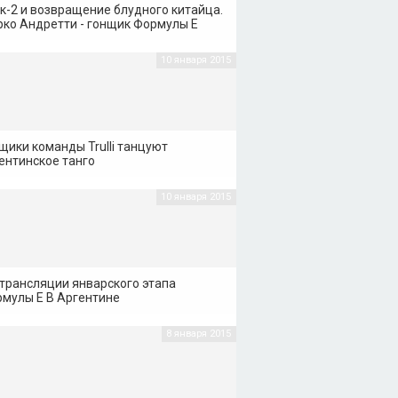
к-2 и возвращение блудного китайца.
ко Андретти - гонщик Формулы Е
10 января 2015
щики команды Trulli танцуют
ентинское танго
10 января 2015
трансляции январского этапа
мулы Е В Аргентине
8 января 2015