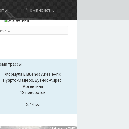
оты
Чемпионат ⌄
Календарь
ция
Результаты
Зачет пилотов
Зачет команд
Болид
Формула Е Buenos Aires ePrix
Пуэрто-Мадеро, Буэнос-Айрес,
Аргентина
12 поворотов
2,44 км
14 февраля 2015