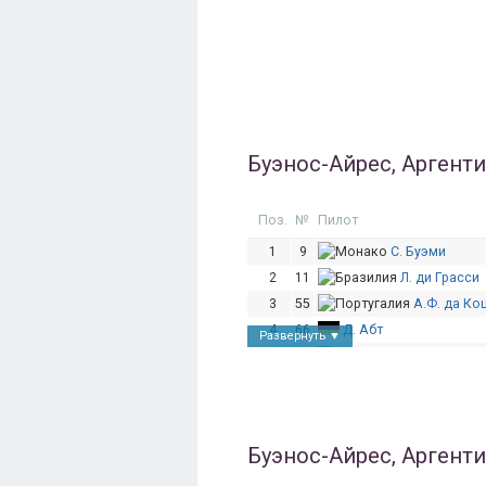
17
18
М. Черрути
18
7
Ж. д'Амбрози
19
21
Б. Сенна
20
10
Я. Трулли
Буэнос-Айрес, Аргентин
Поз.
№
Пилот
1
9
С. Буэми
2
11
Л. ди Грасси
3
55
А.Ф. да Ко
4
66
Д. Абт
Развернуть ▼
5
27
Ж. Вернь
6
5
К. Чандхок
7
3
Х. Альгерсуар
8
30
С. Сарразин
Буэнос-Айрес, Аргентин
9
2
С. Бё