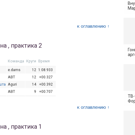
Вну
Trulli
9
+02.651
Мар
о
Dragon
4
+03.105
Mahindra
7
+04.075
Trulli
1
к оглавлению ↑
а , практика 2
Гон
арг
Команда
Круги
Время
e.dams
12
1:08.933
ABT
12
+00.327
шта
Aguri
14
+00.392
ABT
9
+00.707
ТВ-
Andretti
17
+00.904
Фор
Mahindra
16
+01.082
к оглавлению ↑
и
Virgin
15
+01.107
Venturi
15
+01.130
а , практика 1
рд
Virgin
11
+01.151