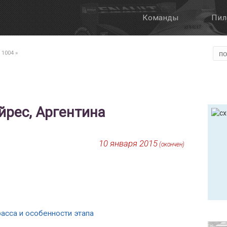
Команды
Пил
Галерея
О Формуле Е
1004
»
Онлайн трансля
Формат этапа
FanBoost
Айрес, Аргентина
Правила
10 января 2015
(окончен)
расса и особенности этапа