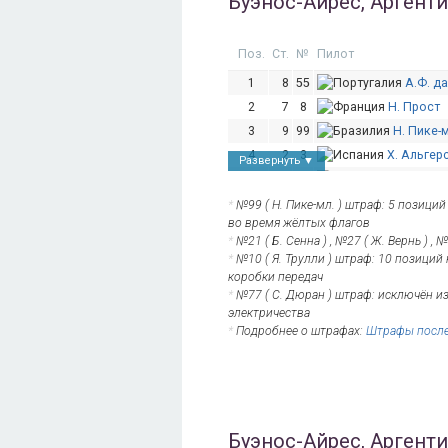
Буэнос-Айрес, Аргенти
Поз.
Ст.
№
Пилот
1
8
55
А.Ф. д
2
7
8
Н. Прост
3
9
99
Н. Пике-
4
2
3
Х. Альгер
Развернуть ▼
5
19
21
Б. Сенна
6
6
27
Ж. Вернь
*
№99 ( Н. Пике-мл. ) штраф: 5 позиций
во время жёлтых флагов
7
4
2
С.
*
№21 ( Б. Сенна ) , №27 ( Ж. Вернь ) , 
8
3
23
Н. Хайдфельд
FB
*
№10 ( Я. Трулли ) штраф: 10 позиций 
коробки передач
9
13
6
О. Сервия
*
№77 ( С. Дюран ) штраф: исключён и
10
11
30
С. Сарраз
электричества
11
15
88
Х. Тун
*
Подробнее о штрафах:
Штрафы после
12
14
28
М. Андретти
13
12
66
Д. Абт
14
18
7
Ж. д'Амбр
15
20
10
Я. Трулли
*
Буэнос-Айрес, Аргенти
16
5
11
Л. ди Гра