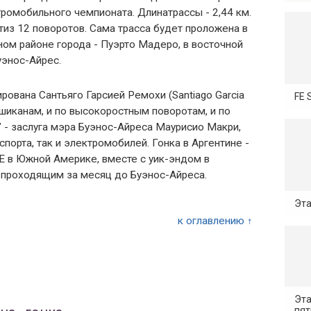
ромобильного чемпионата. Длинатрассы - 2,44 км.
из 12 поворотов. Сама трасса будет проложена в
ом районе города - Пуэрто Мадеро, в восточной
уэнос-Айрес.
рована Сантьяго Гарсией Ремохи (Santiago Garcia
FE 
 шиканам, и по высокоростным поворотам, и по
 - заслуга мэра Буэнос-Айреса Маурисио Макри,
порта, так и электромобилей. Гонка в Аргентине -
Е в Южной Америке, вместе с уик-эндом в
 проходящим за месяц до Буэнос-Айреса.
Эта
к оглавлению ↑
Эта
пя