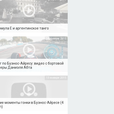
мула Е и аргентинское танго
14 января 2015
г по Буэнос-Айресу: видео с бортовой
еры Даниэля Абта
13 января 2015
ие моменты гонки в Буэнос-Айресе (4
п)