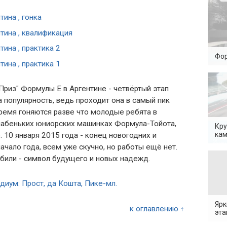
тина , гонка
тина , квалификация
тина , практика 2
Фор
тина , практика 1
Приз" Формулы Е в Аргентине - четвёртый этап
а популярность, ведь проходит она в самый пик
ремя гоняются разве что молодые ребята в
лабеньких юниорских машинках Формула-Тойота,
Кру
кам
 10 января 2015 года - конец новогодних и
ачало года, всем уже скучно, но работы ещё нет.
обили - символ будущего и новых надежд.
Ярк
к оглавлению ↑
эта