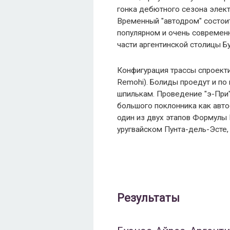
гонка дебютного сезона элект
Временный "автодром" состоит
популярном и очень современн
части аргентинской столицы Б
Конфигурация трассы спроекти
Remohi). Болиды проедут и по
шпилькам. Проведение "э-При"
большого поклонника как автос
один из двух этапов Формулы 
уругвайском Пунта-дель-Эсте,
Результаты