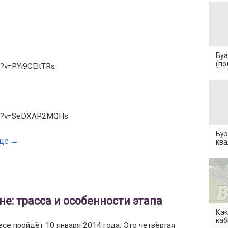
Буэ
(по
h?v=PYi9CEltTRs
tch?v=SeDXAP2MQHs
Буэ
ице →
кв
не: трасса и особенности этапа
Как
каб
се пройдёт 10 января 2014 года. Это четвёртая