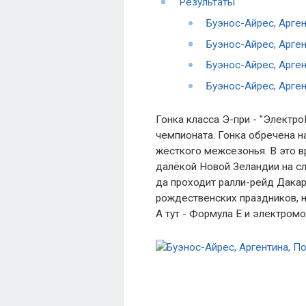
Результаты
Буэнос-Айрес, Арген
Буэнос-Айрес, Арген
Буэнос-Айрес, Арген
Буэнос-Айрес, Арген
Гонка класса Э-при - "Электро
чемпионата. Гонка обречена н
жёсткого межсезонья. В это в
далёкой Новой Зеландии на с
да проходит ралли-рейд Дакар.
рождественских праздников, н
А тут - Формула Е и электром