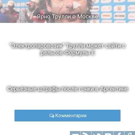
Ярно Трулли о Москве
"Электропаровозик" Трулли может сойти с
рельсов Формулы Е
Серьёзные штрафы после гонки в Аргентине
Комментарии