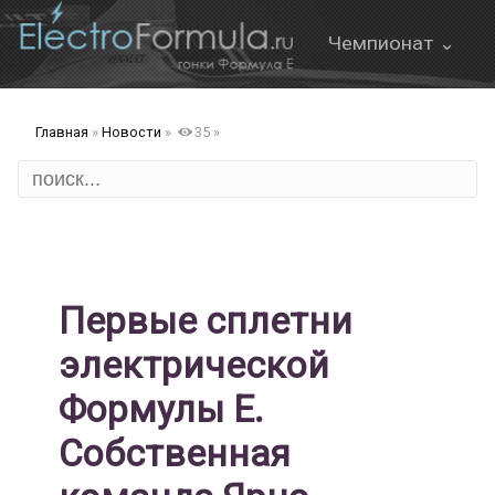
Чемпионат ⌄
О Формуле Е
Главная
»
Новости
»
35
»
Онлайн трансляция
Формат этапа
FanBoost
Правила
Первые сплетни
электрической
Формулы Е.
ов
Собственная
д