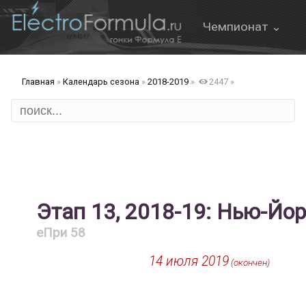
Чемпионат ⌄
О Формуле Е
Главная
»
Календарь сезона
»
2018-2019
»
2447
»
Онлайн трансляция
Формат этапа
FanBoost
Правила
Этап 13, 2018-19: Нью-Йор
еПри 58
14 июля 2019
ов
(окончен)
д