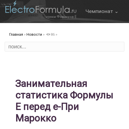
Чемпионат ⌄
О Формуле Е
Главная
»
Новости
»
86
»
Онлайн трансляция
Формат этапа
FanBoost
Правила
Занимательная
статистика Формулы
Е перед е-При
ов
Марокко
д