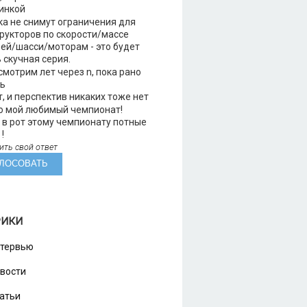
инкой
а не снимут ограничения для
рукторов по скорости/массе
ей/шасси/моторам - это будет
 скучная серия.
мотрим лет через n, пока рано
ть
, и перспектив никаких тоже нет
о мой любимый чемпионат!
в рот этому чемпионату потные
!
ить свой ответ
РИКИ
тервью
вости
атьи