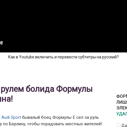
Как в Youtube включить и перевести субтитры на русский?
 рулем болида Формулы
ина!
ФОРМ
ЛИШ
ЭЛЕ
УДА
 Audi Sport
бывалый боец Формулы Е сел за руль
ур по Берлину, чтобы порадовать местных жителей!
Да,