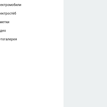
ектромобили
ектростёб
метки
идео
тогалерея