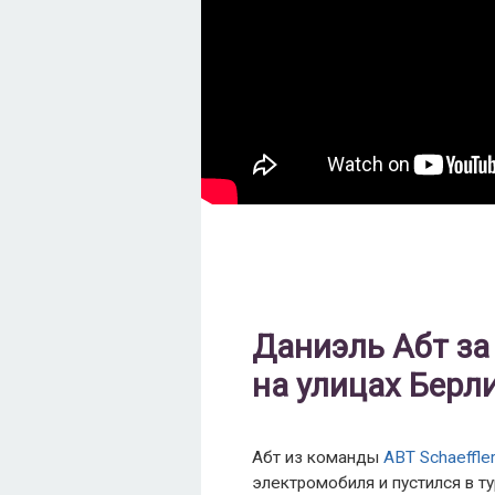
Даниэль Абт за
на улицах Берл
Абт из команды
ABT Schaeffler
электромобиля и пустился в т