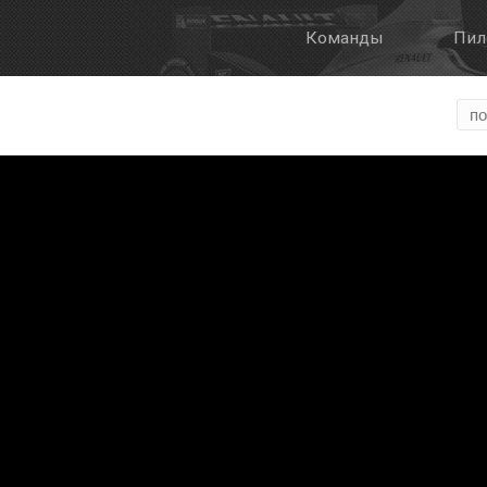
Команды
Пил
Галерея
О Формуле Е
Онлайн трансля
Формат этапа
FanBoost
Правила