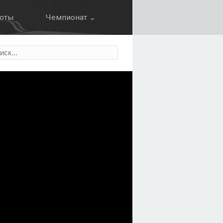
оты
Чемпионат ⌄
Календарь
ция
Результаты
Зачет пилотов
Зачет команд
Болид