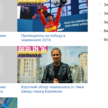
Эл
Эл
За
В
лине
Претенденты на победу в
Фо
чемпионате 2016
ния:
Короткий обзор чемпионата от Ники
ка
Шилдс перед Берлином