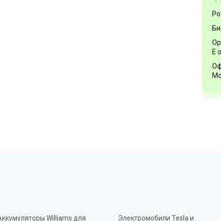
Ро
Би
Ор
Е 
Оф
Мо
Аккумуляторы Williams для
Электромобили Tesla и