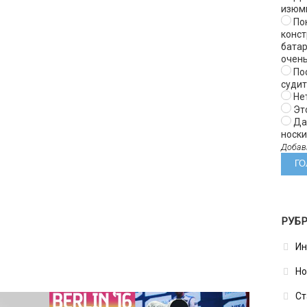
изюм
Пок
конст
батар
очень
Пос
суди
Нет
Эт
Да 
носки 
Добав
РУБ
Ин
Но
Ст