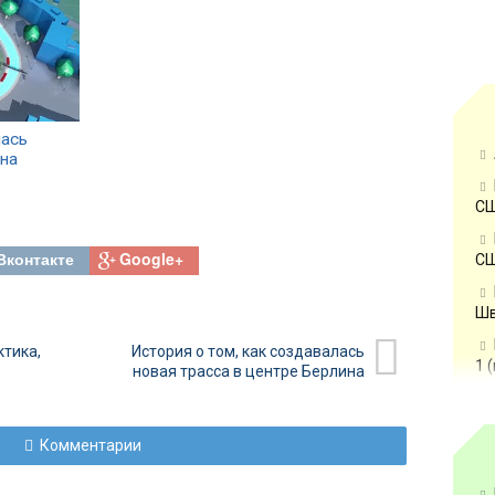
лась
ина
СШ
Вконтакте
Google+
СШ
Шв
ктика,
История о том, как создавалась
1 
новая трасса в центре Берлина
Комментарии