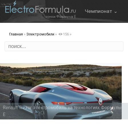
Чемпионат ⌄
О Формуле Е
Главная
»
Электромобили
»
156
»
Онлайн трансляция
Формат этапа
FanBoost
Правила
Renault Trezor электромобиль на технологиях Формулы
ов
Е
д