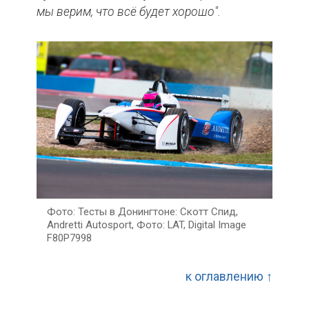
мы
верим,
что
всё
будет
хорошо".
Тесты в Донингтоне: Скотт Спид,
Andretti Autosport, Фото: LAT, Digital Image
F80P7998
к оглавлению ↑