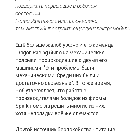
поддержать первые две в рабочем
состоянии.
Если
собрать
все
эти
детали
воедино,
то
мы
могли
бы
построить
ещё
один
электромобиль"
Ещё больше жалоб у Арно и его команды
Dragon Racing было на механические
поломки, происходившие с двумя его
машинами: "Эти проблемы были
механическими. Среди них были и
достаточно серьёзные". В то же время,
Роб утверждает, что работа с
производителями болидов из фирмы
Spark помогла решить многие из них,
хотя неполадки всё же случаются.
Другой источник беспокойства - питание