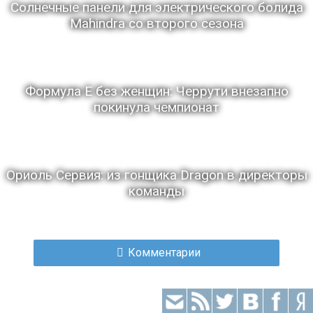
Солнечные панели для электрического болида
Mahindra со второго сезона
Формула Е без женщин: Черрути внезапно
покинула чемпионат
Ориоль Сервия: из гонщика Dragon в директоры
команды
Комментарии