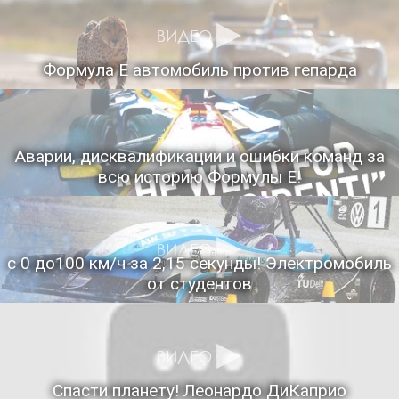
Формула Е автомобиль против гепарда
Аварии, дисквалификации и ошибки команд за
всю историю Формулы Е!
с 0 до100 км/ч за 2,15 секунды! Электромобиль
от студентов
Спасти планету! Леонардо ДиКаприо