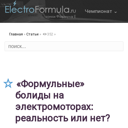
Чемпионат ⌄
О Формуле Е
Главная
»
Статьи
»
352
»
Онлайн трансляция
Формат этапа
FanBoost
Правила
«Формульные»
болиды на
электромоторах:
ов
реальность или нет?
д