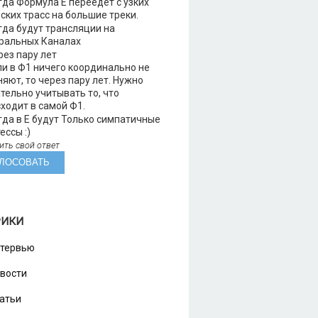
да Формула Е переедет с узких
ских трасс на большие треки.
да будут трансляции на
ральных Каналах
ез пару лет
и в Ф1 ничего координально не
яют, то через пару лет. Нужно
тельно учитывать то, что
ходит в самой Ф1.
да в Е будут Только симпатичные
ессы :)
ить свой ответ
РИКИ
тервью
вости
атьи