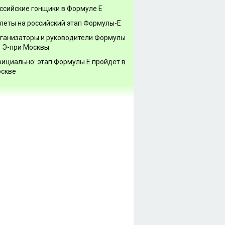
ссийские гонщики в Формуле Е
леты на российский этап Формулы-Е
ганизаторы и руководители Формулы
о Э-при Москвы
ициально: этап Формулы Е пройдёт в
скве