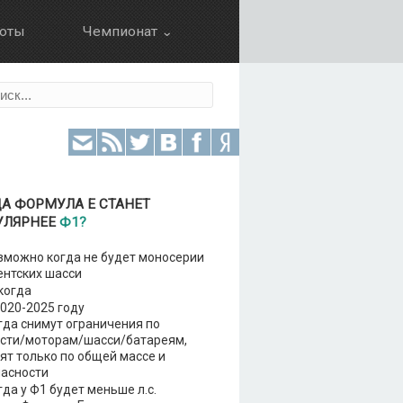
оты
Чемпионат ⌄
Календарь
ция
Результаты
Зачет пилотов
Зачет команд
Болид
А ФОРМУЛА Е СТАНЕТ
УЛЯРНЕЕ
Ф1?
можно когда не будет моносерии
ентских шасси
когда
020-2025 году
да снимут ограничения по
ости/моторам/шасси/батареям,
ят только по общей массе и
пасности
да у Ф1 будет меньше л.с.