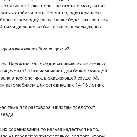
ь скользкие. Наша цель - не столько мощь и пит-
ость и стабильность. Вероятно, один комплект
ольше, чем одну гонку. Также будет слышен звук
ый никогда ранее не был слышен в формульных
 аудитория ваших болельщиков?
ок. Вероятно, мы ожидаем внимания не столько
ельщиков Ф1. Наш чемпионат для более молодой
ована в технологиях, в окружающей среде. Мы
ым автомобилем для сегодняшних 14-16 летних
ная тема для разговора. Пилотам предстоит
заезда.
аших соревнований, то нельзя надеяться на то,
ало на городскую трассу только для того, чтобы