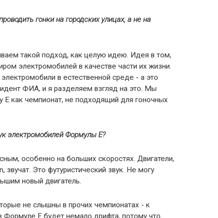
роводить гонки на городских улицах, а не на
ваем такой подход, как целую идею. Идея в том,
ром электромобилей в качестве части их жизни.
электромобили в естественной среде - а это
зидент ФИА, и я разделяем взгляд на это. Мы
 E как чемпионат, не подходящий для гоночных
вук электромобилей Формулы
E?
сным, особенно на больших скоростях. Двигатели,
 звучат. Это футуристический звук. Не могу
лышим новый двигатель.
оторые не слышны в прочих чемпионатах - к
в Формуле Е будет немало дрифта, потому что