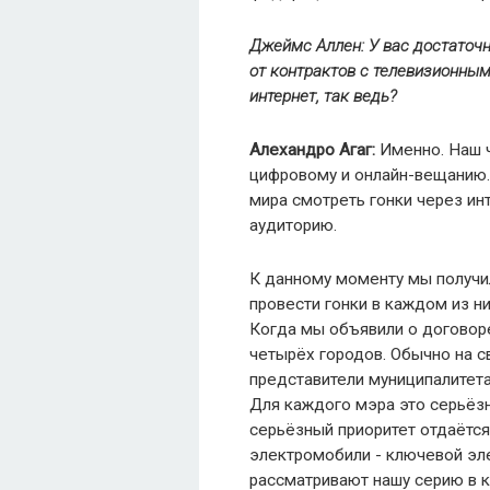
Джеймс Аллен: У вас достаточ
от контрактов с телевизионны
интернет
, так
ведь
?
Алехандро Агаг:
Именно. Наш 
цифровому и онлайн-вещанию.
мира смотреть гонки через и
аудиторию.
К данному моменту мы получи
провести гонки в каждом из ни
Когда мы объявили о договор
четырёх городов. Обычно на св
представители муниципалитета
Для каждого мэра это серьёзн
серьёзный приоритет отдаётс
электромобили - ключевой эл
рассматривают нашу серию в к