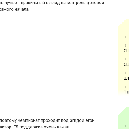
ь лучше - правильный взгляд на контроль ценовой
самого начала.
СШ
СШ
Шв
1 
 поэтому чемпионат проходит под эгидой этой
актор. Её поддержка очень важна.