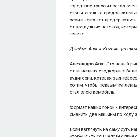
городские трассы всегда очен
стопы, сколько продолжительн
резины сможет продержаться б
от воздушных потоков, котор
гонках.
Джеймс Аллен: Какова целевая
Алехандро Агаг:
Это новый рын
от нынешних хардкорных бол
аудитории, которая заинтерес
хотим, чтобы первым купленн
стал электромобиль.
Формат наших гонок - интерес
сменить две машины по ходу 
Если взглянуть на саму суть н
чтобы 25 тысяч человек приех