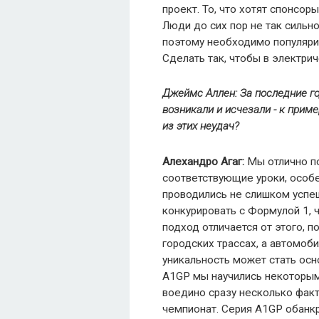
проект. То, что хотят спонсор
Люди до сих пор не так сильн
поэтому необходимо популяриз
Сделать так, чтобы в электрич
Джеймс Аллен: За последние г
возникали и исчезали - к прим
из
этих
неудач
?
Алехандро Агаг:
Мы отлично по
соответствующие уроки, особе
проводились не слишком успеш
конкурировать с Формулой 1, 
подход отличается от этого, п
городских трассах, а автомоб
уникальность может стать осн
A1GP мы научились некоторы
воедино сразу несколько факт
чемпионат. Серия A1GP обанкр