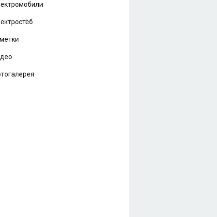
ектромобили
ектростёб
метки
идео
тогалерея