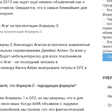
Ког
ца 2013 нас ждёт ещё немало объявлений как о
город
астников. Ожидается, что в самые ближайшие дни
Ког
Лондоне.
Феде
Чер
есл
помен
 на презентации Формулы E
обяза
проис
Ког
мулы Е Алехандро Агагом встретился знаменитый
пилот
ильным соревнованиям Джеймс Аллен. Он взял у
Добав
 будет небезынтересно для всех поклонников
о Агаг - не последний человек в
команда Barwa Addax выигрывала титулы в GP2 в
РУБ
аете, что Формула
E - подходящая формула?
Ин
Но
 Формулы 1 и GP2, но мы уверены, что и для
 своя ниша. Когда ФИА объявила о задумке
Ст
омобилей, мы поняли, что это фантастический