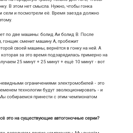
нку. В этом нет смысла. Нужно, чтобы гонка
и сели и посмотрели её. Время заезда должно
этому.
дет по две машины: болид Aи болид B. После
и, гонщик сменит машину A, пробежит
орой своей машины, вернётся в гонку на ней. А
 которая за это время подзарядилась примерно на
лучаем 25 минут + 25 минут + ещё 10 минут - вот
очевидными ограничениями электромобилей - это
ременем технологии будут эволюционировать - и
 Мы собираемся принести с этим чемпионатом
всё это на существующие автогоночные серии?
что дополняем другие чемпионаты. Мы внесём