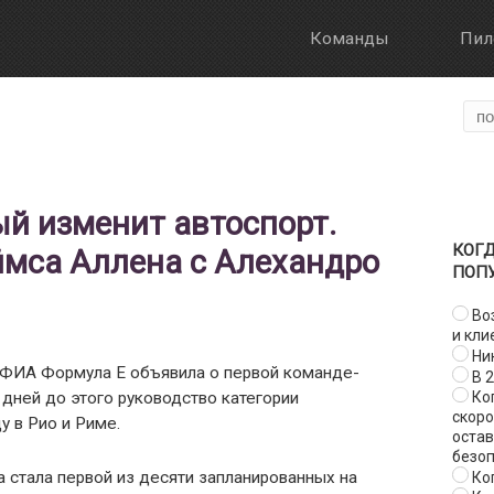
Команды
Пил
Галерея
О Формуле Е
Онлайн трансля
Формат этапа
FanBoost
ый изменит автоспорт.
Правила
КОГД
мса Аллена с Алехандро
ПОП
Воз
и кли
Ни
я ФИА Формула E объявила о первой команде-
В 2
 дней до этого руководство категории
Ког
скор
у в Рио и Риме.
остав
безо
 стала первой из десяти запланированных на
Ког