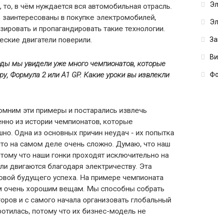
Эл
ы, то, в чём нуждается вся автомобильная отрасль.
о заинтересованы в покупке электромобилей,
Эл
ировать и пропагандировать такие технологии.
еские двигатели поверили.
За
В
оды мы увидели уже много чемпионатов, которые
Фо
еру, Формула 2 или
A1
GP. Какие
уроки
вы
извлекли
мним эти примеры и постарались извлечь
нно из истории чемпионатов, которые
но. Одна из основных причин неудач - их попытка
что на самом деле очень сложно. Думаю, что наш
отому что наши гонки проходят исключительно на
или двигаются благодаря электричеству. Эта
овой будущего успеха. На примере чемпионата
м очень хорошим вещам. Мы способны собрать
оров и с самого начала организовать глобальный
отилась, потому что их бизнес-модель не