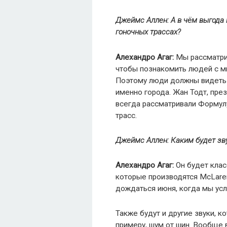
Джеймс Аллен: А в чём выгода п
гоночных трассах?
Алехандро
Агаг
:
Мы рассматри
чтобы познакомить людей с ми
Поэтому люди должны видеть 
именно города. Жан Тодт, пре
всегда рассматривали Формулу
трасс.
Джеймс Аллен: Каким будет з
Алехандро Агаг:
Он будет клас
которые производятся McLaren,
дождаться июня, когда мы ус
Также будут и другие звуки, к
примеру, шум от шин. Вообще 