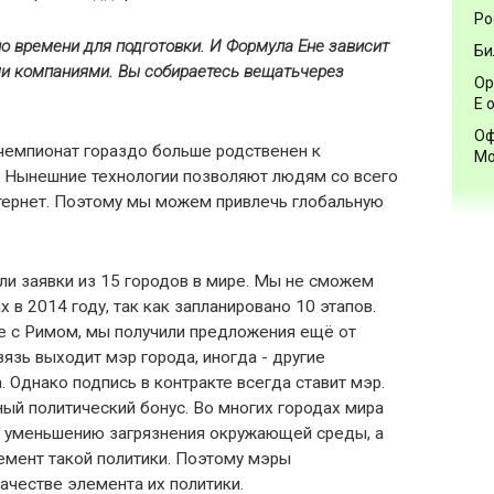
Ро
но времени для подготовки. И Формула
Eне зависит
Би
ми компаниями. Вы
собираетесь
вещать
через
Ор
Е 
Оф
чемпионат гораздо больше родственен к
Мо
 Нынешние технологии позволяют людям со всего
нтернет. Поэтому мы можем привлечь глобальную
ли заявки из 15 городов в мире. Мы не сможем
х в 2014 году, так как запланировано 10 этапов.
е с Римом, мы получили предложения ещё от
язь выходит мэр города, иногда - другие
. Однако подпись в контракте всегда ставит мэр.
ый политический бонус. Во многих городах мира
я уменьшению загрязнения окружающей среды, а
емент такой политики. Поэтому мэры
ачестве элемента их политики.